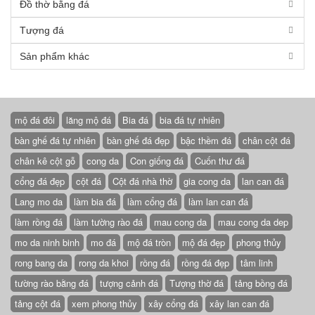
Đồ thờ bằng đá
Tượng đá
Sản phẩm khác
mộ đá đôi
lăng mộ đá
Bia đá
bia đá tự nhiên
bàn ghế đá tự nhiên
bàn ghế đá đẹp
bậc thềm đá
chân cột đá
chân kê cột gỗ
cong da
Con giống đá
Cuốn thư đá
cổng đá đẹp
cột đá
Cột đá nhà thờ
gia cong da
lan can đá
Lang mo da
làm bia đá
làm cổng đá
làm lan can đá
làm rồng đá
làm tường rào đá
mau cong da
mau cong da dep
mo da ninh binh
mo đá
mộ đá tròn
mộ đá đẹp
phong thủy
rong bang da
rong da khoi
rồng đá
rồng đá đẹp
tâm linh
tường rào bằng đá
tượng cảnh đá
Tượng thờ đá
tảng bồng đá
tảng cột đá
xem phong thủy
xây cổng đá
xây lan can đá