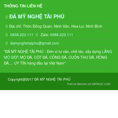
THÔNG TIN LIÊN HỆ
ĐÁ MỸ NGHỆ TÀI PHÚ
Địa chỉ: Thôn Đồng Quan, Ninh Vân, Hoa Lư, Ninh Bình
0838.223.111
Zalo:
0988.223.111
damynghetaiphu@gmail.com
"ĐÁ MỸ NGHỆ TÀI PHÚ - Đơn vị tư vấn, chế tác, xây dựng
LĂNG
MỘ ĐẸP
, MỘ ĐÁ, CỘT ĐÁ, CỔNG ĐÁ, CUỐN THƯ ĐÁ, RỒNG
ĐÁ,... UY TÍN hàng đầu tại Việt Nam"
Copyright@2017 ĐÁ MỸ NGHỆ TÀI PHÚ
Thiết kế Website bởi NBPAGE.COM