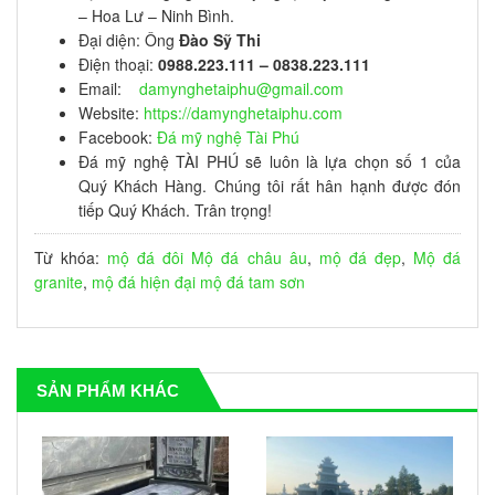
– Hoa Lư – Ninh Bình.
Đại diện: Ông
Đào Sỹ Thi
Điện thoại:
0988.223.111 – 0838.223.111
Email:
damynghetaiphu@gmail.com
Website:
https://damynghetaiphu.com
Facebook:
Đá mỹ nghệ Tài Phú
Đá mỹ nghệ TÀI PHÚ sẽ luôn là lựa chọn số 1 của
Quý Khách Hàng. Chúng tôi rất hân hạnh được đón
tiếp Quý Khách. Trân trọng!
Từ khóa:
mộ đá đôi
Mộ đá châu âu
,
mộ đá đẹp
,
Mộ đá
granite
,
mộ đá hiện đại
mộ đá tam sơn
SẢN PHẨM KHÁC