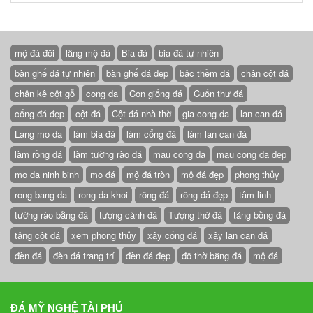
mộ đá đôi
lăng mộ đá
Bia đá
bia đá tự nhiên
bàn ghế đá tự nhiên
bàn ghế đá đẹp
bậc thềm đá
chân cột đá
chân kê cột gỗ
cong da
Con giống đá
Cuốn thư đá
cổng đá đẹp
cột đá
Cột đá nhà thờ
gia cong da
lan can đá
Lang mo da
làm bia đá
làm cổng đá
làm lan can đá
làm rồng đá
làm tường rào đá
mau cong da
mau cong da dep
mo da ninh binh
mo đá
mộ đá tròn
mộ đá đẹp
phong thủy
rong bang da
rong da khoi
rồng đá
rồng đá đẹp
tâm linh
tường rào bằng đá
tượng cảnh đá
Tượng thờ đá
tảng bồng đá
tảng cột đá
xem phong thủy
xây cổng đá
xây lan can đá
đèn đá
đèn đá trang trí
đèn đá đẹp
đồ thờ bằng đá
mộ đá
ĐÁ MỸ NGHỆ TÀI PHÚ