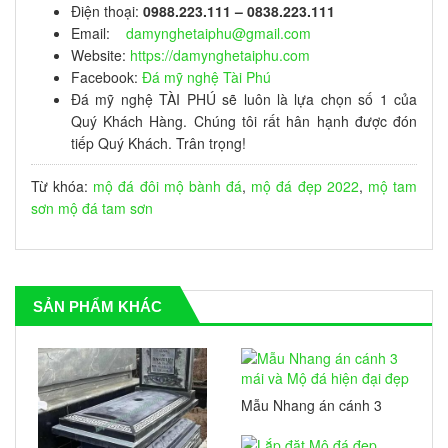
Điện thoại:
0988.223.111 – 0838.223.111
Email:
damynghetaiphu@gmail.com
Website:
https://damynghetaiphu.com
Facebook:
Đá mỹ nghệ Tài Phú
Đá mỹ nghệ TÀI PHÚ sẽ luôn là lựa chọn số 1 của
Quý Khách Hàng. Chúng tôi rất hân hạnh được đón
tiếp Quý Khách. Trân trọng!
Từ khóa:
mộ đá đôi
mộ bành đá
,
mộ đá đẹp 2022
,
mộ tam
sơn
mộ đá tam sơn
SẢN PHẨM KHÁC
Mẫu Nhang án cánh 3
mái và Mộ đá hiện đại
đẹp