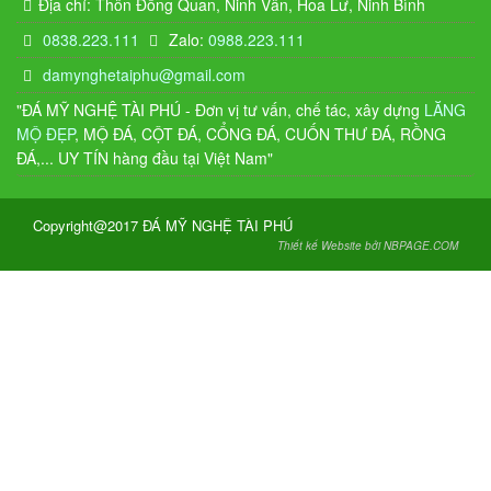
Địa chỉ: Thôn Đồng Quan, Ninh Vân, Hoa Lư, Ninh Bình
0838.223.111
Zalo:
0988.223.111
damynghetaiphu@gmail.com
"ĐÁ MỸ NGHỆ TÀI PHÚ - Đơn vị tư vấn, chế tác, xây dựng
LĂNG
MỘ ĐẸP
, MỘ ĐÁ, CỘT ĐÁ, CỔNG ĐÁ, CUỐN THƯ ĐÁ, RỒNG
ĐÁ,... UY TÍN hàng đầu tại Việt Nam"
Copyright@2017 ĐÁ MỸ NGHỆ TÀI PHÚ
Thiết kế Website bởi NBPAGE.COM