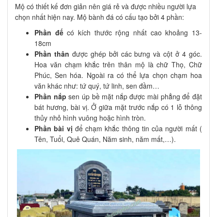
Mộ có thiết kế đơn giản nên giá rẻ và được nhiều người lựa
chọn nhất hiện nay. Mộ bành đá có cấu tạo bởi 4 phần:
Phần đế
có kích thước rộng nhất cao khoảng 13-
18cm
Phần thân
được ghép bởi các bưng và cột ở 4 góc.
Hoa văn chạm khắc trên thân mộ là chữ Thọ, Chữ
Phúc, Sen hóa. Ngoài ra có thể lựa chọn chạm hoa
văn khác như: tứ quý, tứ linh, sen đầm…
Phần nắp
sen úp bề mặt nắp được mài phẳng để đặt
bát hương, bài vị. Ở giữa mặt trước nắp có 1 lỗ thông
thủy nhỏ hình vuông hoặc hình tròn.
Phần bài vị
để chạm khắc thông tin của người mất (
Tên, Tuổi, Quê Quán, Năm sinh, năm mất,…).