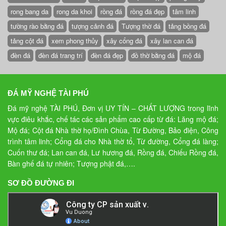
rong bang da
rong da khoi
rồng đá
rồng đá đẹp
tâm linh
tường rào bằng đá
tượng cảnh đá
Tượng thờ đá
tảng bồng đá
tảng cột đá
xem phong thủy
xây cổng đá
xây lan can đá
đèn đá
đèn đá trang trí
đèn đá đẹp
đồ thờ bằng đá
mộ đá
ĐÁ MỸ NGHỆ TÀI PHÚ
Đá mỹ nghệ TÀI PHÚ, Đơn vị UY TÍN – CHẤT LƯỢNG trong lĩnh
vực điêu khắc, chế tác các sản phẩm cao cấp từ đá: Lăng mộ đá;
Mộ đá; Cột đá Nhà thờ họ/Đình Chùa, Từ Đường, Bảo điện, Công
trình tâm linh; Cổng đá cho Nhà thờ tổ, Từ đường, Cổng đá làng;
Cuốn thư đá; Lan can đá, Lư hương đá, Rồng đá, Chiếu Rồng đá,
Bàn ghế đá tự nhiên; Tượng phật đá,….
SƠ ĐỒ ĐƯỜNG ĐI