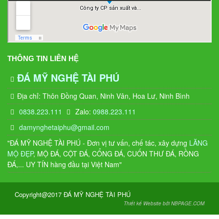
THÔNG TIN LIÊN HỆ
ĐÁ MỸ NGHỆ TÀI PHÚ
Địa chỉ: Thôn Đồng Quan, Ninh Vân, Hoa Lư, Ninh Bình
0838.223.111
Zalo:
0988.223.111
damynghetaiphu@gmail.com
"ĐÁ MỸ NGHỆ TÀI PHÚ - Đơn vị tư vấn, chế tác, xây dựng
LĂNG
MỘ ĐẸP
, MỘ ĐÁ, CỘT ĐÁ, CỔNG ĐÁ, CUỐN THƯ ĐÁ, RỒNG
ĐÁ,... UY TÍN hàng đầu tại Việt Nam"
Copyright@2017 ĐÁ MỸ NGHỆ TÀI PHÚ
Thiết kế Website bởi NBPAGE.COM