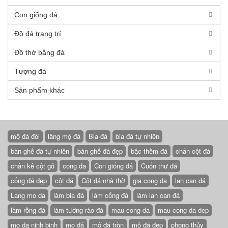
Con giống đá
Đồ đá trang trí
Đồ thờ bằng đá
Tượng đá
Sản phẩm khác
mộ đá đôi
lăng mộ đá
Bia đá
bia đá tự nhiên
bàn ghế đá tự nhiên
bàn ghế đá đẹp
bậc thềm đá
chân cột đá
chân kê cột gỗ
cong da
Con giống đá
Cuốn thư đá
cổng đá đẹp
cột đá
Cột đá nhà thờ
gia cong da
lan can đá
Lang mo da
làm bia đá
làm cổng đá
làm lan can đá
làm rồng đá
làm tường rào đá
mau cong da
mau cong da dep
mo da ninh binh
mo đá
mộ đá tròn
mộ đá đẹp
phong thủy