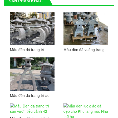
SẢN PHẨM KHÁC
Mẫu đèn đá trang trí
Mẫu đèn đá vuông trang
bóng vuông thân uốn
trí tiểu cảnh sân vườn 44
cong 44
Mẫu đèn đá trang trí ao
hồ cá koi 43