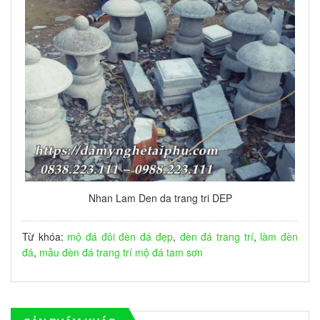
Nhan Lam Den da trang tri DEP
Từ khóa:
mộ đá đôi
đèn đá đẹp
,
đèn đá trang trí
,
làm đèn
đá
,
mẫu đèn đá trang trí
mộ đá tam sơn